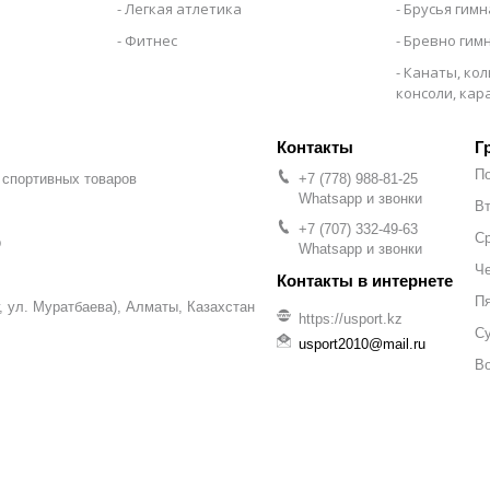
Легкая атлетика
Брусья гим
Фитнес
Бревно гим
Канаты, кол
консоли, ка
Г
П
 спортивных товаров
+7 (778) 988-81-25
Whatsapp и звонки
Вт
+7 (707) 332-49-63
С
р
Whatsapp и звонки
Че
П
уг, ул. Муратбаева), Алматы, Казахстан
https://usport.kz
С
usport2010@mail.ru
В