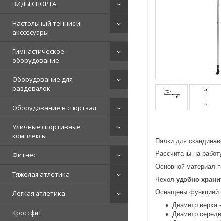
ВИДЫ СПОРТА
Настольный теннис и
акссесуары
Гимнастическое
оборудование
Оборудование для
раздевалок
Оборудование в спортзал
Уличные спортивные
комплексы
Палки для скандинав
Рассчитаны на работ
Фитнес
Основной материал п
Тяжелая атлетика
Чехол
удобно храни
Оснащены функцией з
Легкая атлетика
Диаметр верха 
Кроссфит
Диаметр середи