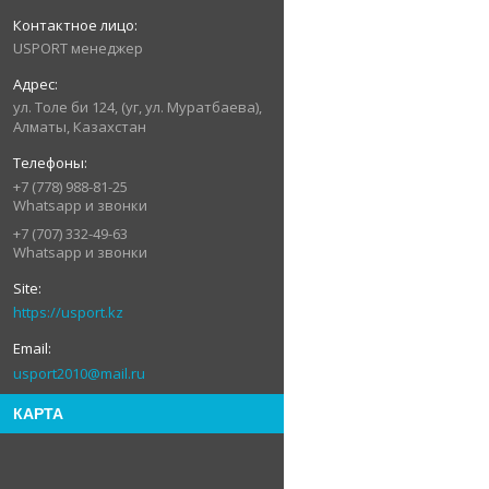
USPORT менеджер
ул. Толе би 124, (уг, ул. Муратбаева),
Алматы, Казахстан
+7 (778) 988-81-25
Whatsapp и звонки
+7 (707) 332-49-63
Whatsapp и звонки
https://usport.kz
usport2010@mail.ru
КАРТА