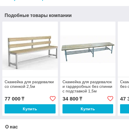
Подобные товары компании
Скамейка для раздевалки
Скамейка для раздевалок
Скам
со спинкой 2,5м
и гардеробных без спинки
без 
с подставкой 1,5м
77 000
34 800
47 
₸
₸
Купить
Купить
О нас