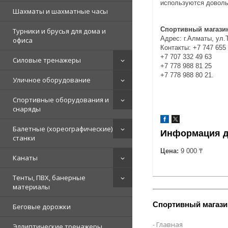
используются довольн
Шахматы и шахматные часы
Спортивный магазин
Турники и брусья для дома и
Адрес: г.Алматы, ул.
офиса
Контакты: +7 747 655
+7 707 332 49 63
Силовые тренажеры
+7 778 988 81 25
+7 778 988 80 21.
Уличное оборудование
Спортивные оборудования и
снаряды
Балетные (хореографические)
Информация д
станки
Цена:
9 000 ₸
Канаты
Тенты, ПВХ, банерные
материалы
Спортивный магази
Беговые дорожки
Главная
Эллиптические тренажеры