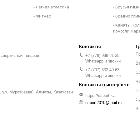
Легкая атлетика
Брусья гим
Фитнес
Бревно гим
Канаты, кол
консоли, ка
Г
П
 спортивных товаров
+7 (778) 988-81-25
Whatsapp и звонки
Вт
+7 (707) 332-49-63
С
р
Whatsapp и звонки
Че
П
уг, ул. Муратбаева), Алматы, Казахстан
https://usport.kz
С
usport2010@mail.ru
В