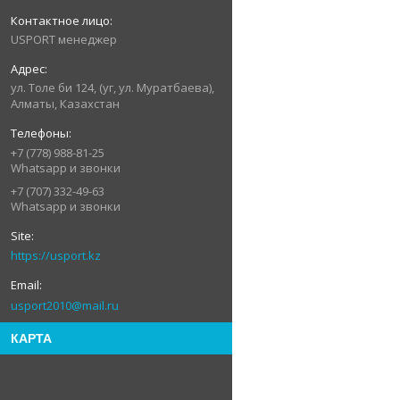
USPORT менеджер
ул. Толе би 124, (уг, ул. Муратбаева),
Алматы, Казахстан
+7 (778) 988-81-25
Whatsapp и звонки
+7 (707) 332-49-63
Whatsapp и звонки
https://usport.kz
usport2010@mail.ru
КАРТА