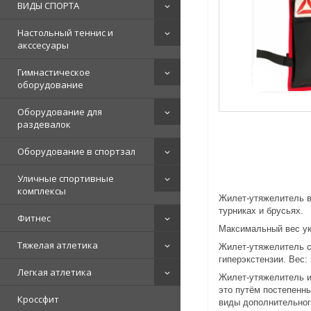
ВИДЫ СПОРТА
Настольный теннис и
акссесуары
Гимнастическое
оборудование
Оборудование для
раздевалок
Оборудование в спортзал
Уличные спортивные
комплексы
Жилет-утяжелитель в
турниках и брусьях.
Фитнес
Максимальный вес у
Тяжелая атлетика
Жилет-утяжелитель с
гиперэкстензии. Вес: 
Легкая атлетика
Жилет-утяжелитель и
это путём постепенны
Кроссфит
виды дополнительного