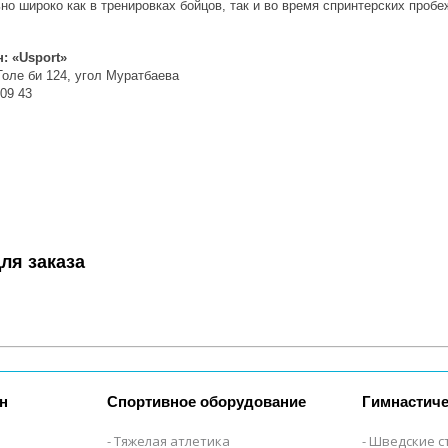
о широко как в тренировках бойцов, так и во время спринтерских пробе
: «Usport»
Толе би 124, угол Муратбаева
 09 43
ля заказа
н
Спортивное оборудование
Гимнастиче
Тяжелая атлетика
Шведские с