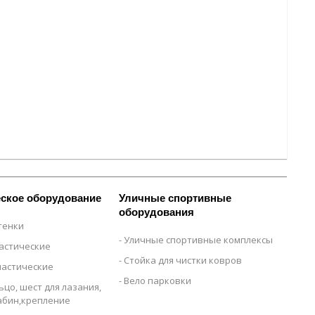
ское оборудование
Уличные спортивные
оборудования
тенки
Уличные спортивные комплексы
настические
Стойка для чистки ковров
настические
Вело парковки
ьцо, шест для лазания,
рабин,крепление