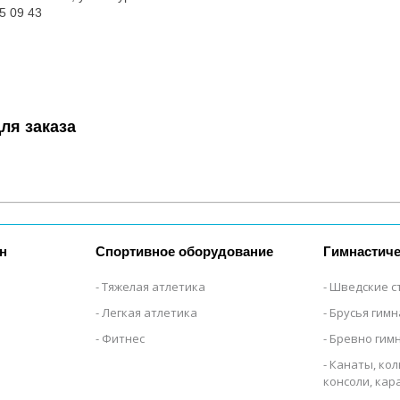
5 09 43
ля заказа
н
Спортивное оборудование
Гимнастиче
Тяжелая атлетика
Шведские с
Легкая атлетика
Брусья гим
Фитнес
Бревно гим
Канаты, кол
консоли, ка