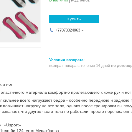
В наличии
Код:
aero2
Купить
+77073324963
возврат товара в течение 14 дней
по догово
 и ног
 эластичного материала комфортно прилегающего к коже рук и ног
г сильнее всего нагружают бедра - особенно переднюю и заднюю п
к повышают нагрузку на все тело, однако после тренировки вы почу
е означает, что другие части тела не работали, просто перечисле
: «Usport»
.Толе би 124, угол Муратбаева