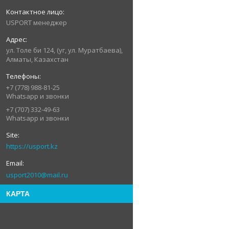
USPORT менеджер
ул. Толе би 124, (уг, ул. Муратбаева),
Алматы, Казахстан
+7 (778) 988-81-25
Whatsapp и звонки
+7 (707) 332-49-63
Whatsapp и звонки
https://usport.kz
usport2010@mail.ru
КАРТА