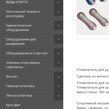
ВИДЫ СПОРТА
Настольный теннис и
акссесуары
Гимнастическое
оборудование
Оборудование для
раздевалок
Оборудование в спортзал
Уличные спортивные
комплексы
Утяжелитель для рук
Фитнес
Сделаны из мягкого
Утяжелители для но
Тяжелая атлетика
Утяжелители для ру
верха спины. Это н
Легкая атлетика
Спортивный магазин
Кроссфит
Адрес: г.Алматы, ул