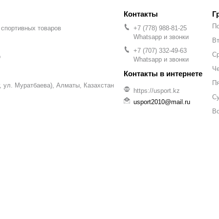
Г
П
 спортивных товаров
+7 (778) 988-81-25
Whatsapp и звонки
Вт
+7 (707) 332-49-63
С
р
Whatsapp и звонки
Че
П
уг, ул. Муратбаева), Алматы, Казахстан
https://usport.kz
С
usport2010@mail.ru
В