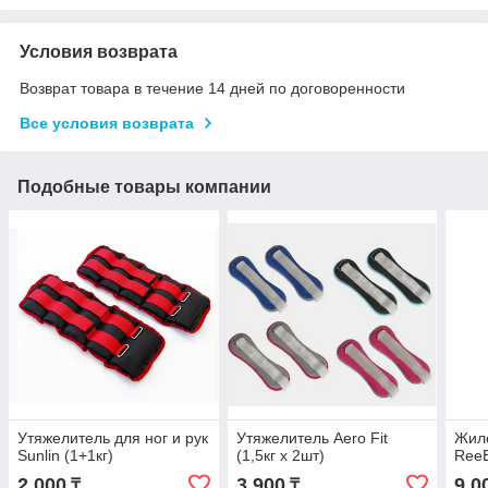
Условия возврата
Возврат товара в течение 14 дней по договоренности
Все условия возврата
Подобные товары компании
Утяжелитель для ног и рук
Утяжелитель Aero Fit
Жиле
Sunlin (1+1кг)
(1,5кг х 2шт)
ReeB
2 000
3 900
9 0
₸
₸