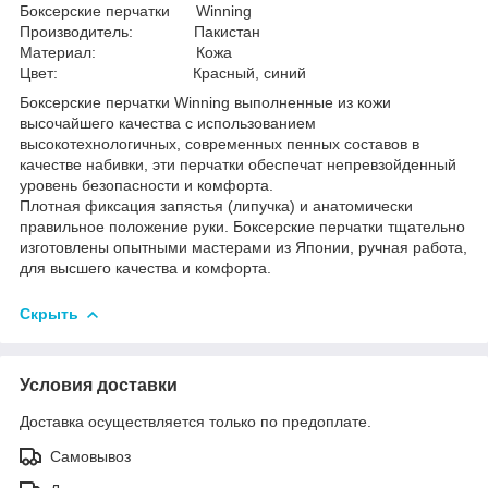
Боксерские перчатки Winning
Производитель: Пакистан
Материал: Кожа
Цвет: Красный, синий
Боксерские перчатки Winning выполненные из кожи
высочайшего качества с использованием
высокотехнологичных, современных пенных составов в
качестве набивки, эти перчатки обеспечат непревзойденный
уровень безопасности и комфорта.
Плотная фиксация запястья (липучка) и анатомически
правильное положение руки. Бoкcepcкиe пepчaтки тщaтeльнo
изгoтoвлeны oпытными мacтepaми из Япoнии, pyчнaя paбoтa,
для выcшeгo кaчecтвa и комфopтa.
Скрыть
Условия доставки
Доставка осуществляется только по предоплате.
Самовывоз