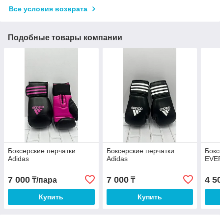
Все условия возврата
Подобные товары компании
Боксерские перчатки
Боксерские перчатки
Бокс
Adidas
Adidas
EVE
7 000
7 000
4 5
₸/пара
₸
Купить
Купить