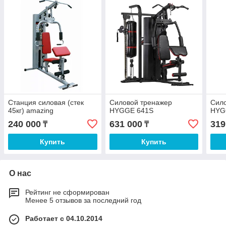
Станция силовая (стек
Силовой тренажер
Сил
45кг) amazing
HYGGE 641S
HYG
240 000
631 000
319
₸
₸
Купить
Купить
О нас
Рейтинг не сформирован
Менее 5 отзывов за последний год
Работает с 04.10.2014