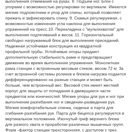
выполнения отжиманий на руках. 8. Подъем ног. Блок с
упорами с возможностью регулировки по вертикали. Имеются
мягкие подлокотники и упор для спины, который позволяет
прижать и зафиксировать спину. 9. Скамья регулируемая, с
возможностью изменения угла наклона для выполнения
упражнений на пресс.10. Перекладина с "мультихватом" для
выполнения подтягиваний и висов. 11. Горизонтальный
свободно нагружаемый блок для выполнения приседаний.
Надежная устойчивая конструкция из квадратной
профильной трубы. Устойчивые опоры придают
дополнительную стабильность раме и предотвращают
движение во время выполнения упражнения. Монолитная
рама станции с встроенным весовым стеком, весом 72 кг. За
счет встроенной системы роликов и блоков нагрузка подается
дифференцированно на разные станции и может быть
больше, чем встроенный вес. Весовой стек имеет жесткий
корпус для защиты от попадания в движущиеся части
предметов или конечностей. Мягкие упоры для рук и ног при
выполнении разгибания ног и сведении-разведении рук.
Мягкие комфортабельные спинка, сиденье и парта для
сгибания-разгибания рук. Парта для бицепса регулируется в
вертикальном положении. Изогнутый гриф верхнего блока
для разного хвата и проработки различных мышечных групп.
Форм -фактор станции трехсторонняя, с доступом с трех