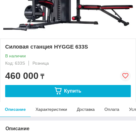
Силовая станция HYGGE 633S
В наличии
Код: 633S
Розница
460 000
₸
Купить
Описание
Характеристики
Доставка
Оплата
Усл
Описание