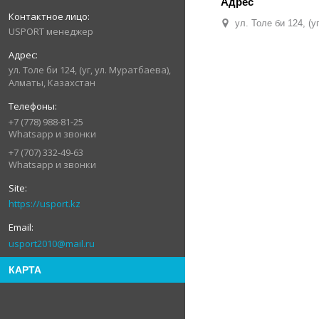
ул. Толе би 124, (
USPORT менеджер
ул. Толе би 124, (уг, ул. Муратбаева),
Алматы, Казахстан
+7 (778) 988-81-25
Whatsapp и звонки
+7 (707) 332-49-63
Whatsapp и звонки
https://usport.kz
usport2010@mail.ru
КАРТА