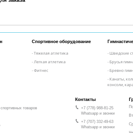
н
Спортивное оборудование
Гимнастиче
Тяжелая атлетика
Шведские с
Легкая атлетика
Брусья гим
Фитнес
Бревно гим
Канаты, кол
консоли, ка
Г
П
 спортивных товаров
+7 (778) 988-81-25
Whatsapp и звонки
Вт
+7 (707) 332-49-63
С
р
Whatsapp и звонки
Че