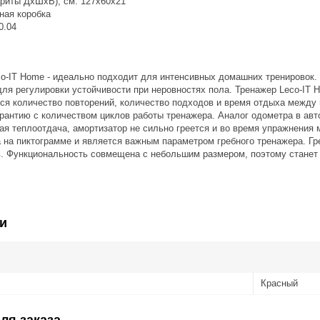
ариты ДхШхВ), см: 127х60х21
ная коробка
0.04
co-IT Home - идеально подходит для интенсивных домашних тренировок.
для регулировки устойчивости при неровностях пола. Тренажер Leco-IT
тся количество повторений, количество подходов и время отдыха между
арантию с количеством циклов работы тренажера. Аналог одометра в ав
ая теплоотдача, амортизатор не сильно греется и во время упражнения
 на пиктограмме и является важным параметром гребного тренажера. Гр
. Функциональность совмещена с небольшим размером, поэтому станет 
и
Красный
ля заказа