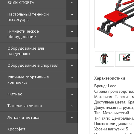
ВИДЫ СПОРТА
Настольный теннис и
акссесуары
Гимнастическое
оборудование
Оборудование для
раздевалок
Оборудование в спортзал
Уличные спортивные
Характеристики
комплексы
Бренд: Leco
Страна производства
Фитнес
Материал: Пластик, 
Доступные цвета: Кр
Тяжелая атлетика
Допустимая нагрузка, 
Тип: Механический
Легкая атлетика
Тип тяги: Центральна
Показатели дисплея: 
Кроссфит
Уровни нагрузки: 5