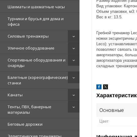
Размер изделия (габ
Вид упаковки: Картон
Шахматы и шахматные часы
Объем упаковки, м3: 
Вес в кг: 13.5.
Турники и брусья для дома и
офиса
Гребной тренажер Le
Силовые тренажеры
ножки эксцентричны 
Leco): устанавливаю
Уличное оборудование
позволяют связать г
амортизаторы, больш
Спортивные оборудования и
амортизатора указана
снаряды
складных тренажеров
Балетные (хореографические)
станки
Канаты
Характеристик
Тенты, ПВХ, банерные
Основные
материалы
Цвет
Беговые дорожки
Эллиптические тренажеры
Информация д