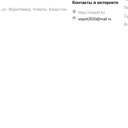
П
уг, ул. Муратбаева), Алматы, Казахстан
https://usport.kz
С
usport2010@mail.ru
В