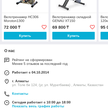
Велотренажер HC306
Велотренажер складной
Вел
Moroton1300
GENAU XT150
120к
72 000
69 800
95 
₸
₸
Купить
Купить
О нас
Рейтинг не сформирован
Менее 5 отзывов за последний год
Работает с 04.10.2014
г. Алматы
ул. Толе би 124, (уг, ул. Муратбаева) , Алматы, Казахстан
Контакты
Сегодня работает с 10:00 до 18:00
Показать весь график работы