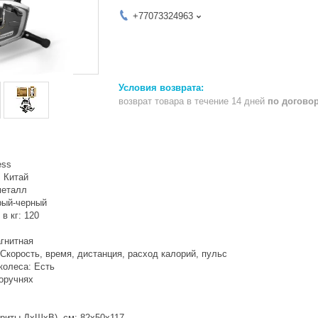
+77073324963
возврат товара в течение 14 дней
по догово
ess
: Китай
металл
рый-черный
в кг: 120
агнитная
Скорость, время, дистанция, расход калорий, пульс
колеса: Есть
поручнях
ариты ДхШхВ), см: 82х50х117