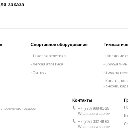
ля заказа
н
Спортивное оборудование
Гимнастиче
Тяжелая атлетика
Шведские с
Легкая атлетика
Брусья гим
Фитнес
Бревно гим
Канаты, кол
консоли, ка
Г
П
 спортивных товаров
+7 (778) 988-81-25
Whatsapp и звонки
Вт
+7 (707) 332-49-63
С
р
Whatsapp и звонки