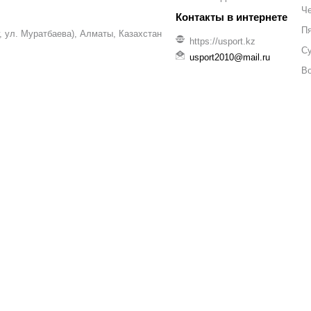
Че
П
уг, ул. Муратбаева), Алматы, Казахстан
https://usport.kz
С
usport2010@mail.ru
В