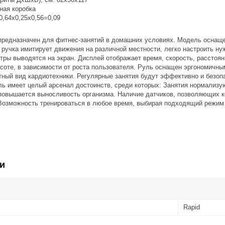
ная коробка
0,64х0,25х0,56=0,09
предназначен для фитнес-занятий в домашних условиях. Модель оснаще
ручка имитирует движения на различной местности, легко настроить ну
тры выводятся на экран. Дисплей отображает время, скорость, расстоя
соте, в зависимости от роста пользователя. Руль оснащен эргономичны
тный вид кардиотехники. Регулярные занятия будут эффективно и безоп
ь имеет целый арсенал достоинств, среди которых: Занятия нормализую
 повышается выносливость организма. Наличие датчиков, позволяющих к
Возможность тренироваться в любое время, выбирая подходящий режим 
и
Rapid