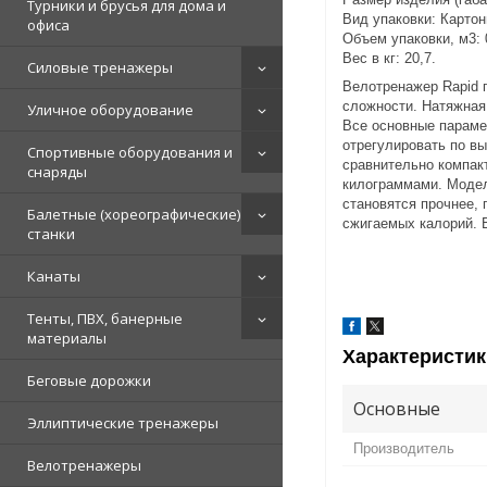
Турники и брусья для дома и
Вид упаковки: Картон
офиса
Объем упаковки, м3: 
Вес в кг: 20,7.
Силовые тренажеры
Велотренажер Rapid 
сложности. Натяжная 
Уличное оборудование
Все основные параме
отрегулировать по вы
Спортивные оборудования и
сравнительно компак
снаряды
килограммами. Модел
становятся прочнее,
Балетные (хореографические)
сжигаемых калорий. 
станки
Канаты
Тенты, ПВХ, банерные
материалы
Характеристик
Беговые дорожки
Основные
Эллиптические тренажеры
Производитель
Велотренажеры