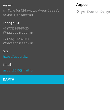
ул. Толе би 124, (уг, ул. Муратбаева),
ул. Толе би 124, (
Алматы, Казахстан
+7 (778) 988-81-25
Whatsapp и звонки
+7 (707) 332-49-63
Whatsapp и звонки
https://usport.kz
usport2010@mail.ru
КАРТА