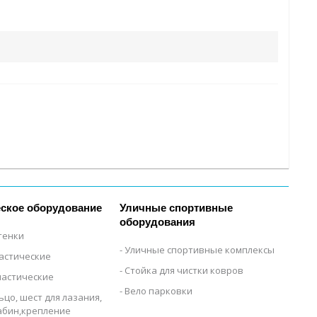
ское оборудование
Уличные спортивные
оборудования
тенки
Уличные спортивные комплексы
настические
Стойка для чистки ковров
настические
Вело парковки
ьцо, шест для лазания,
рабин,крепление