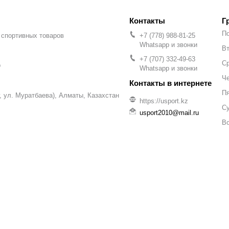
Г
П
 спортивных товаров
+7 (778) 988-81-25
Whatsapp и звонки
Вт
+7 (707) 332-49-63
С
р
Whatsapp и звонки
Че
П
уг, ул. Муратбаева), Алматы, Казахстан
https://usport.kz
С
usport2010@mail.ru
В