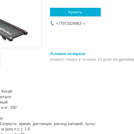
Купить
+77073324963
возврат товара в течение 14 дней
по догово
: Китай
металл
рный
в кг: 100
ее
Скорость, время, дистанция, расход калорий, пульс
 (или л.с.): 1.6