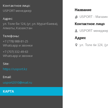
USPORT менеджер
USPORT - Магазин
ул. Толе би 124, (уг, ул. Муратбаева),
Алматы, Казахстан
USPORT менедже
+7 (778) 988-81-25
Whatsapp и звонки
ул. Толе би 124, (
+7 (707) 332-49-63
Whatsapp и звонки
https://usport.kz
usport2010@mail.ru
КАРТА