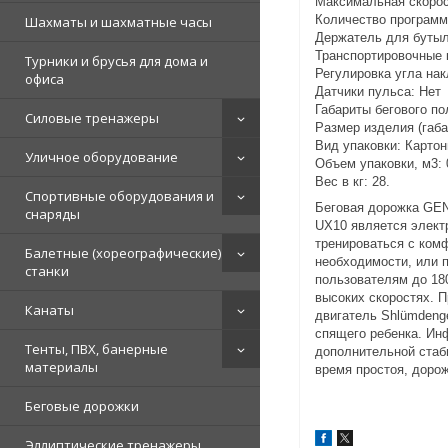
Максимальная скорост
Количество программ
Шахматы и шахматные часы
Держатель для бутыл
Транспортировочные 
Турники и брусья для дома и
Регулировка угла нак
офиса
Датчики пульса: Нет
Габариты бегового по
Силовые тренажеры
Размер изделия (габ
Вид упаковки: Картон
Уличное оборудование
Объем упаковки, м3: 
Вес в кг: 28.
Спортивные оборудования и
Беговая дорожка GEN
снаряды
UX10 является элект
тренироваться с комф
Балетные (хореографические)
необходимости, или 
станки
пользователям до 180
высоких скоростях. П
Канаты
двигатель Shlümdenge
спящего ребенка. Ин
Тенты, ПВХ, банерные
дополнительной стаби
материалы
время простоя, дорож
Беговые дорожки
Эллиптические тренажеры