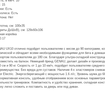
ь, в км/ч: 10
: 15
ки: Есть
колеса: Есть
лона: Нет
лотна, см: 100x35
ариты ДхШхВ), см: 129х60х106
ная коробка
0.17
AU UX10 отлично подойдет пользователям с весом до 90 килограмм, ко
рической и обладает всеми необходимыми функциями для бега в домашн
ортом пользователям до 180 см. Благодаря ультра-складной конструкци
поместить на балкон. Немецкий бренд GENAU, делает дизайн и производс
 см и 90 кг. Скорость от 1 до 10 км/ч, подойдет пользователям среднег
реимущества: Без вреда для суставов. Наличие 4-х эластомеров снижает
r Electric. Энергосберегающий с мощностью 1.6 л/с; Уровень шума до 6
формативная консоль, удобным отображением всех основных параметров
льности тренировок. Компактность и удобство хранения, складная конс
ку легко сложить и поставить за дверь или под диван.