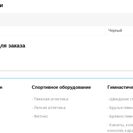
и
Черный
ля заказа
н
Спортивное оборудование
Гимнастиче
Тяжелая атлетика
Шведские с
Легкая атлетика
Брусья гим
Фитнес
Бревно гим
Канаты, кол
консоли, ка