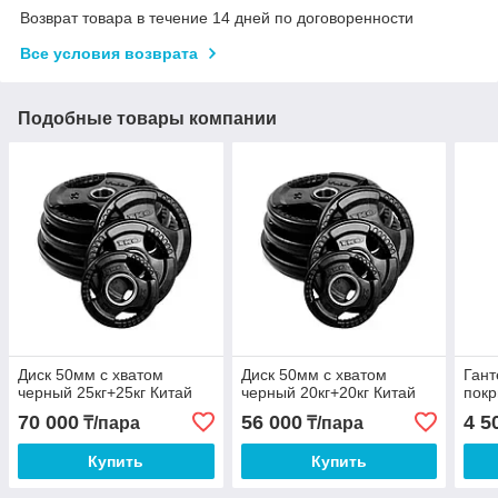
Возврат товара в течение 14 дней по договоренности
Все условия возврата
Подобные товары компании
Диск 50мм с хватом
Диск 50мм с хватом
Гант
черный 25кг+25кг Китай
черный 20кг+20кг Китай
покр
70 000
56 000
4 5
₸/пара
₸/пара
Купить
Купить