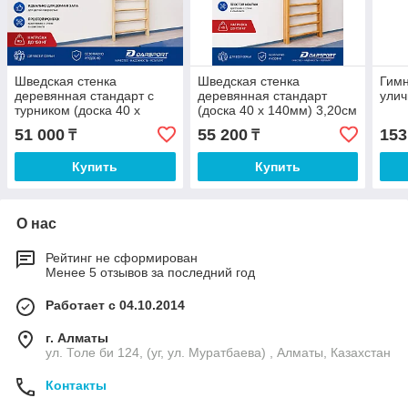
Шведская стенка
Шведская стенка
Гимн
деревянная стандарт с
деревянная стандарт
улич
турником (доска 40 х
(доска 40 х 140мм) 3,20см
140мм) до 240см
51 000
55 200
153
₸
₸
Купить
Купить
О нас
Рейтинг не сформирован
Менее 5 отзывов за последний год
Работает с 04.10.2014
г. Алматы
ул. Толе би 124, (уг, ул. Муратбаева) , Алматы, Казахстан
Контакты