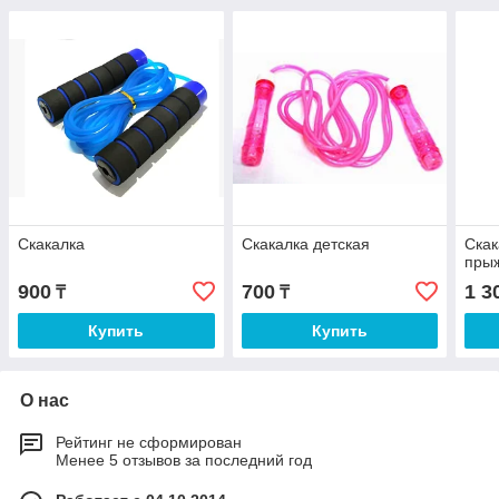
Скакалка
Скакалка детская
Скак
пры
900
700
1 3
₸
₸
Купить
Купить
О нас
Рейтинг не сформирован
Менее 5 отзывов за последний год