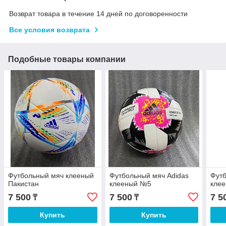
Возврат товара в течение 14 дней по договоренности
Все условия возврата
Подобные товары компании
Футбольный мяч клееный
Футбольный мяч Adidas
Футб
Пакистан
клееный №5
кле
7 500
7 500
7 5
₸
₸
Купить
Купить