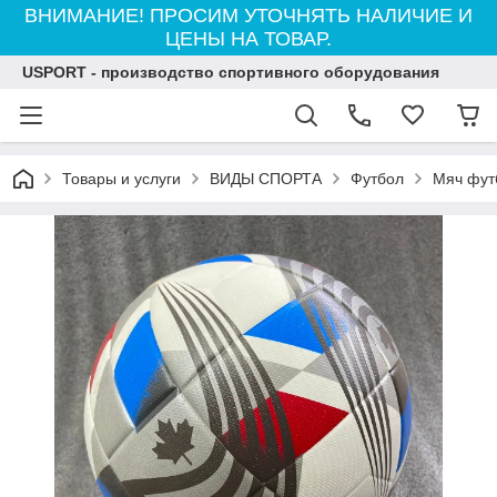
ВНИМАНИЕ! ПРОСИМ УТОЧНЯТЬ НАЛИЧИЕ И
ЦЕНЫ НА ТОВАР.
USPORT - производство спортивного оборудования
Товары и услуги
ВИДЫ СПОРТА
Футбол
Мяч фут