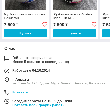
Футбольный мяч клееный
Футбольный мяч Adidas
Футб
Пакистан
клееный №5
кле
7 500
7 500
7 5
₸
₸
Купить
Купить
О нас
Рейтинг не сформирован
Менее 5 отзывов за последний год
Работает с 04.10.2014
г. Алматы
ул. Толе би 124, (уг, ул. Муратбаева) , Алматы, Казахстан
Контакты
Сегодня работает с 10:00 до 18:00
Показать весь график работы