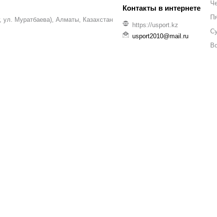
Че
П
уг, ул. Муратбаева), Алматы, Казахстан
https://usport.kz
С
usport2010@mail.ru
В