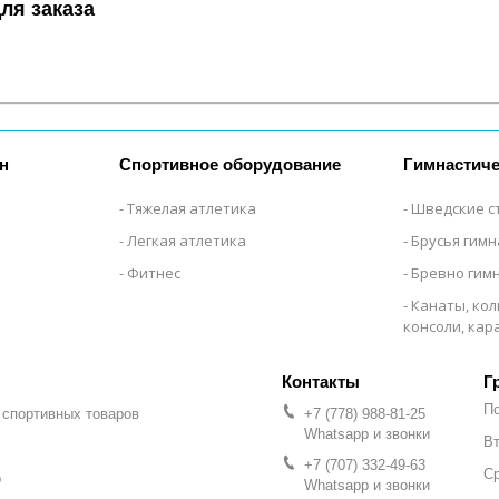
ля заказа
н
Спортивное оборудование
Гимнастиче
Тяжелая атлетика
Шведские с
Легкая атлетика
Брусья гим
Фитнес
Бревно гим
Канаты, кол
консоли, ка
Г
П
 спортивных товаров
+7 (778) 988-81-25
Whatsapp и звонки
Вт
+7 (707) 332-49-63
С
р
Whatsapp и звонки