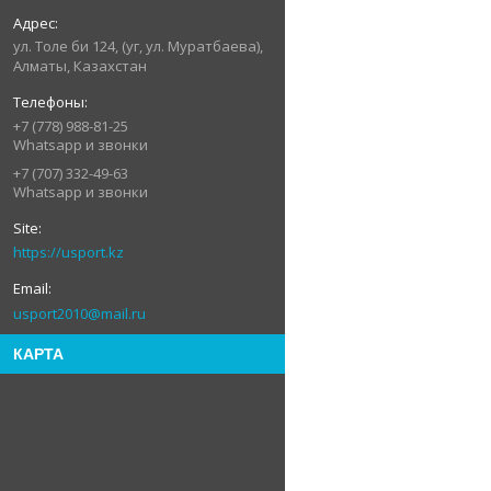
ул. Толе би 124, (уг, ул. Муратбаева),
Алматы, Казахстан
+7 (778) 988-81-25
Whatsapp и звонки
+7 (707) 332-49-63
Whatsapp и звонки
https://usport.kz
usport2010@mail.ru
КАРТА