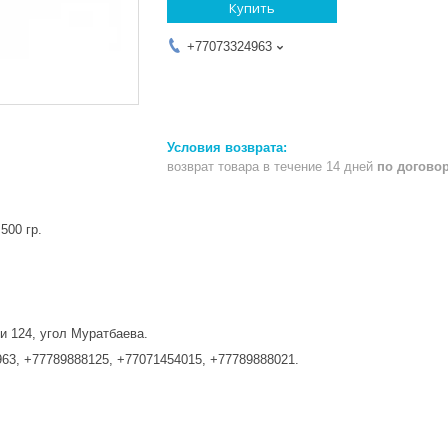
Купить
+77073324963
возврат товара в течение 14 дней
по догово
500 гр.
и 124, угол Муратбаева.
63, +77789888125, +77071454015, +77789888021.