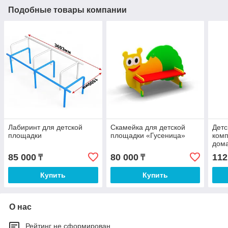
Подобные товары компании
Лабиринт для детской
Скамейка для детской
Детс
площадки
площадки «Гусеницa»
комп
дом
85 000
80 000
112
₸
₸
Купить
Купить
О нас
Рейтинг не сформирован